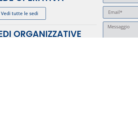
Vedi tutte le sedi
EDI ORGANIZZATIVE
lano
: Via della Giustizia 10/b
125 Milano
I dati forniti vengo
oma
:
Via Achille Barilatti n. 22
tutto il periodo di tem
eccezione di quelli nece
144 Roma
i Dati saranno cancellat
l.
02 36552585
e agli altri tuoi diritti
DOM
:
info@aquadom.it
e Palliative
:
curepalliative@aquadom.it
cietà certificata ISO9001
 SRL. P.I. 07298340964 |
Informazioni Legali
|
Privacy Policy
|
Privacy Form
|
C