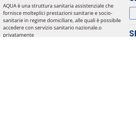
AQUA è una struttura sanitaria assistenziale che
fornisce molteplici prestazioni sanitarie e socio-
sanitarie in regime domiciliare, alle quali è possibile
accedere con servizio sanitario nazionale.o
S
privatamente
Parte del gruppo Alluneed s.p.a.
Mi
20
R
00
Te
C-
Cur
So
©2026 AQUA