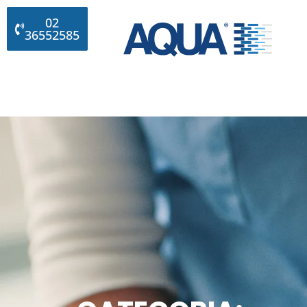
02
36552585